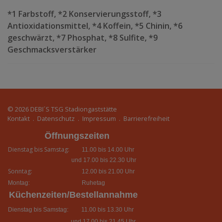
*1 Farbstoff, *2 Konservierungsstoff, *3
Antioxidationsmittel, *4 Koffein, *5 Chinin, *6
geschwärzt, *7 Phosphat, *8 Sulfite, *9
Geschmacksverstärker
© 2026
DEBI´S TSG Stadiongaststätte
Kontakt
.
Datenschutz
.
Impressum
.
Barrierefreiheit
Öffnungszeiten
Dienstag bis Samstag:
11.00 bis 14.00 Uhr
und 17.00 bis 22.30 Uhr
Sonntag:
12.00 bis 21.00 Uhr
Montag:
Ruhetag
Küchenzeiten/Bestellannahme
Dienstag bis Samstag:
11.00 bis 13.30 Uhr
und 17.00 bis 21.45 Uhr