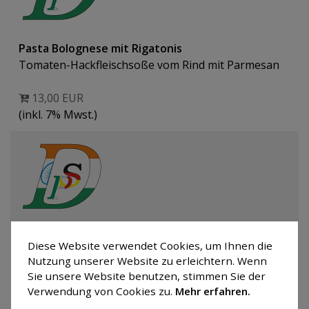
Pasta Bolognese mit Rigatonis
Tomaten-Hackfleischsoße vom Rind mit Parmesan
13,00 EUR
(inkl. 7% Mwst.)
Pasta Napoli mit Rigatonis
Diese Website verwendet Cookies, um Ihnen die
Tomatensoße mit Parmesan
Nutzung unserer Website zu erleichtern. Wenn
Sie unsere Website benutzen, stimmen Sie der
11,00 EUR
Verwendung von Cookies zu.
Mehr erfahren.
(inkl. 7% Mwst.)