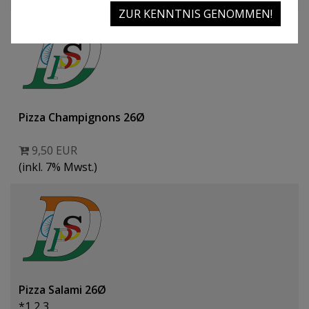
ZUR KENNTNIS GENOMMEN!
Pizza Champignons 26Ø
9,50 EUR
(inkl. 7% Mwst.)
Pizza Salami 26Ø
*1,2,3