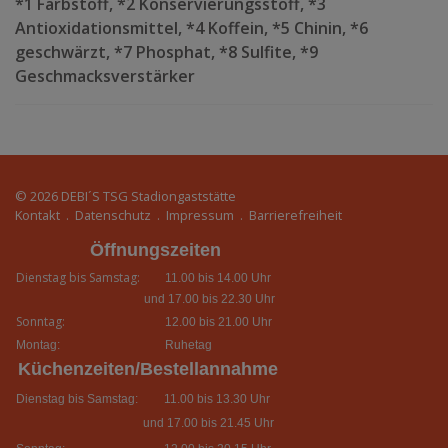
*1 Farbstoff, *2 Konservierungsstoff, *3
Antioxidationsmittel, *4 Koffein, *5 Chinin, *6
geschwärzt, *7 Phosphat, *8 Sulfite, *9
Geschmacksverstärker
© 2026
DEBI´S TSG Stadiongaststätte
Kontakt
.
Datenschutz
.
Impressum
.
Barrierefreiheit
Öffnungszeiten
Dienstag bis Samstag:
11.00 bis 14.00 Uhr
und 17.00 bis 22.30 Uhr
Sonntag:
12.00 bis 21.00 Uhr
Montag:
Ruhetag
Küchenzeiten/Bestellannahme
Dienstag bis Samstag:
11.00 bis 13.30 Uhr
und 17.00 bis 21.45 Uhr