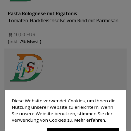
Pasta Bolognese mit Rigatonis
Tomaten-Hackfleischsoße vom Rind mit Parmesan
10,00 EUR
(inkl. 7% Mwst.)
Pasta Napoli mit Rigatonis
Tomatensoße mit Parmesan
Diese Website verwendet Cookies, um Ihnen die
Nutzung unserer Website zu erleichtern. Wenn
Sie unsere Website benutzen, stimmen Sie der
10,00 EUR
Verwendung von Cookies zu.
Mehr erfahren.
(inkl. 7% Mwst.)