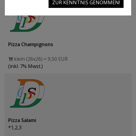
ZUR KENNTNIS GENOMMEN!
Pizza Champignons
klein (26x26) = 9,50 EUR
(inkl. 7% Mwst.)
Pizza Salami
*1,2,3