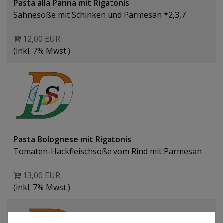
Pasta alla Panna mit Rigatonis
Sahnesoße mit Schinken und Parmesan *2,3,7
12,00 EUR
(inkl. 7% Mwst.)
Pasta Bolognese mit Rigatonis
Tomaten-Hackfleischsoße vom Rind mit Parmesan
13,00 EUR
(inkl. 7% Mwst.)