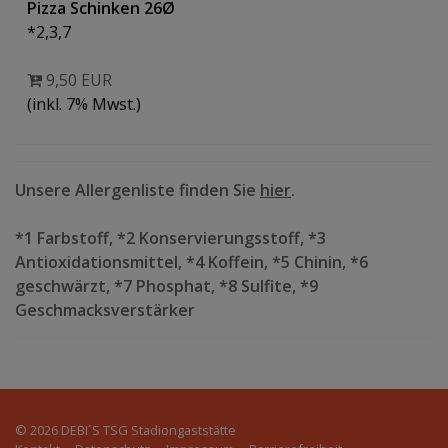
Pizza Schinken 26Ø
*2,3,7
9,50 EUR
(inkl. 7% Mwst.)
Unsere Allergenliste finden Sie
hier
.
*1 Farbstoff, *2 Konservierungsstoff, *3
Antioxidationsmittel, *4 Koffein, *5 Chinin, *6
geschwärzt, *7 Phosphat, *8 Sulfite, *9
Geschmacksverstärker
© 2026
DEBI´S TSG Stadiongaststätte