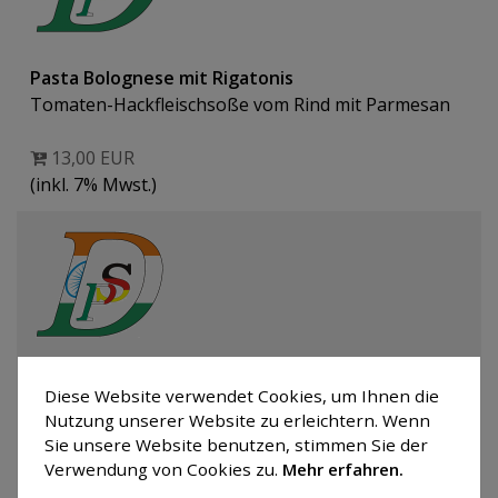
Pasta Bolognese mit Rigatonis
Tomaten-Hackfleischsoße vom Rind mit Parmesan
13,00 EUR
(inkl. 7% Mwst.)
Pasta Napoli mit Rigatonis
Diese Website verwendet Cookies, um Ihnen die
Tomatensoße mit Parmesan
Nutzung unserer Website zu erleichtern. Wenn
Sie unsere Website benutzen, stimmen Sie der
11,00 EUR
Verwendung von Cookies zu.
Mehr erfahren.
(inkl. 7% Mwst.)