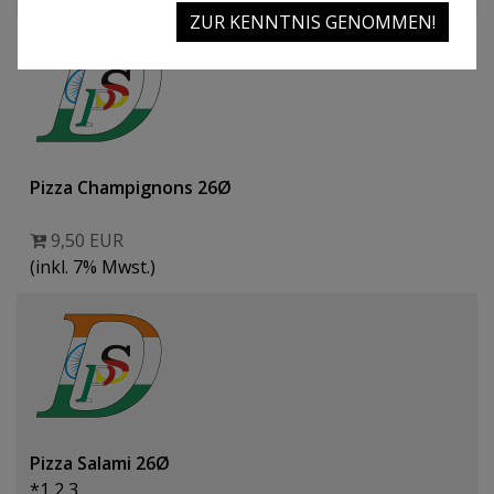
ZUR KENNTNIS GENOMMEN!
Pizza Champignons 26Ø
9,50 EUR
(inkl. 7% Mwst.)
Pizza Salami 26Ø
*1,2,3