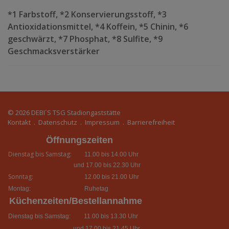
*1 Farbstoff, *2 Konservierungsstoff, *3
Antioxidationsmittel, *4 Koffein, *5 Chinin, *6
geschwärzt, *7 Phosphat, *8 Sulfite, *9
Geschmacksverstärker
© 2026
DEBI´S TSG Stadiongaststätte
Kontakt
.
Datenschutz
.
Impressum
.
Barrierefreiheit
Öffnungszeiten
Dienstag bis Samstag:
11.00 bis 14.00 Uhr
und 17.00 bis 22.30 Uhr
Sonntag:
12.00 bis 21.00 Uhr
Montag:
Ruhetag
Küchenzeiten/Bestellannahme
Dienstag bis Samstag:
11.00 bis 13.30 Uhr
und 17.00 bis 21.45 Uhr