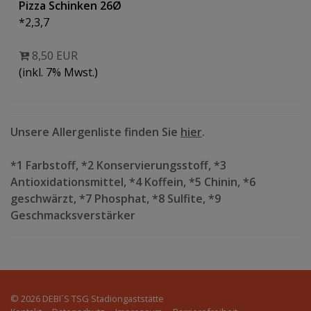
Pizza Schinken 26Ø
*2,3,7
8,50 EUR
(inkl. 7% Mwst.)
Unsere Allergenliste finden Sie
hier
.
*1 Farbstoff, *2 Konservierungsstoff, *3
Antioxidationsmittel, *4 Koffein, *5 Chinin, *6
geschwärzt, *7 Phosphat, *8 Sulfite, *9
Geschmacksverstärker
© 2026
DEBI´S TSG Stadiongaststätte