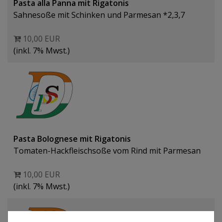
Pasta alla Panna mit Rigatonis
Sahnesoße mit Schinken und Parmesan *2,3,7
10,00 EUR
(inkl. 7% Mwst.)
Pasta Bolognese mit Rigatonis
Tomaten-Hackfleischsoße vom Rind mit Parmesan
10,00 EUR
(inkl. 7% Mwst.)