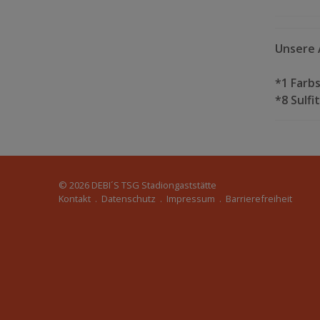
Unsere A
*1 Farbs
*8 Sulf
© 2026
DEBI´S TSG Stadiongaststätte
Kontakt
.
Datenschutz
.
Impressum
.
Barrierefreiheit