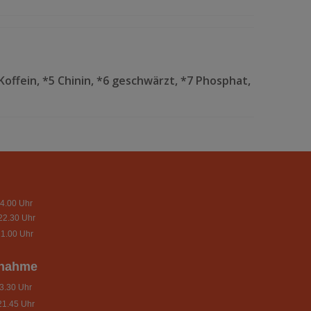
Koffein, *5 Chinin, *6 geschwärzt, *7 Phosphat,
4.00 Uhr
22.30 Uhr
1.00 Uhr
nnahme
.30 Uhr
21.45 Uhr