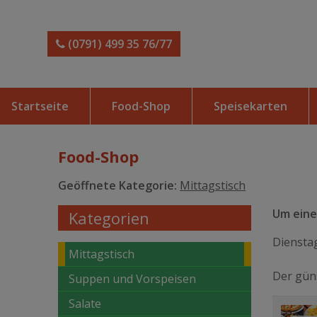
(0791) 499 35 76/77
Startseite
Food-Shop
Speisekarten
Food-Shop
Geöffnete Kategorie:
Mittagstisch
Um einen
Kategorien
Dienstag
Mittagstisch
Der güns
Suppen und Vorspeisen
Salate