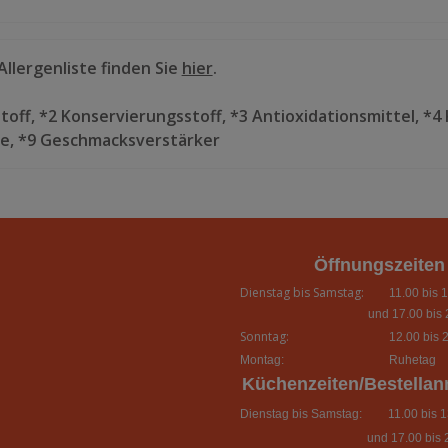
llergenliste finden Sie
hier
.
toff, *2 Konservierungsstoff, *3 Antioxidationsmittel, *4 
ite, *9 Geschmacksverstärker
Öffnungszeiten
Dienstag bis Samstag:
11.00 bis 1
und 17.00 bis 
Sonntag:
12.00 bis 2
Montag:
Ruhetag
Küchenzeiten/Bestella
Dienstag bis Samstag:
11.00 bis 13
und 17.00 bis 