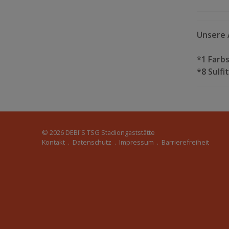
Unsere A
*1 Farbs
*8 Sulf
© 2026
DEBI´S TSG Stadiongaststätte
Kontakt
.
Datenschutz
.
Impressum
.
Barrierefreiheit