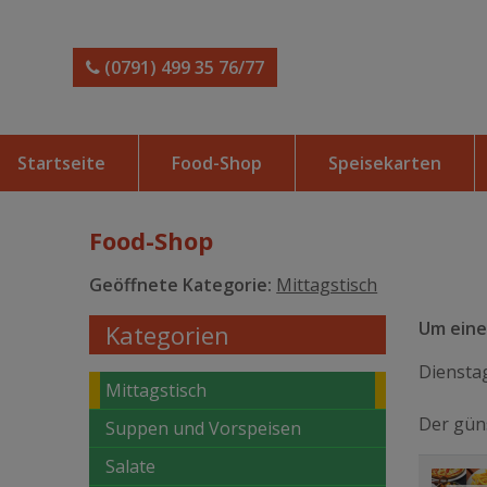
(0791) 499 35 76/77
Startseite
Food-Shop
Speisekarten
Food-Shop
Geöffnete Kategorie:
Mittagstisch
Um einen
Kategorien
Dienstag
Mittagstisch
Der güns
Suppen und Vorspeisen
Salate