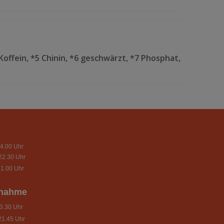
Koffein, *5 Chinin, *6 geschwärzt, *7 Phosphat,
4.00 Uhr
22.30 Uhr
1.00 Uhr
nnahme
.30 Uhr
21.45 Uhr