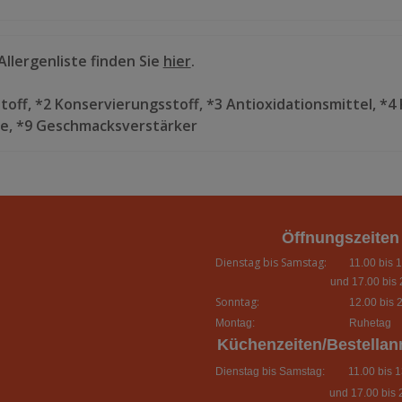
llergenliste finden Sie
hier
.
toff, *2 Konservierungsstoff, *3 Antioxidationsmittel, *4 
ite, *9 Geschmacksverstärker
Öffnungszeiten
Dienstag bis Samstag:
11.00 bis 1
und 17.00 bis 
Sonntag:
12.00 bis 2
Montag:
Ruhetag
Küchenzeiten/Bestella
Dienstag bis Samstag:
11.00 bis 13
und 17.00 bis 