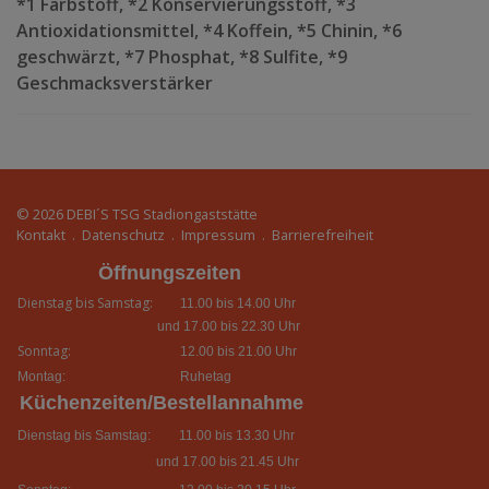
*1 Farbstoff, *2 Konservierungsstoff, *3
Antioxidationsmittel, *4 Koffein, *5 Chinin, *6
geschwärzt, *7 Phosphat, *8 Sulfite, *9
Geschmacksverstärker
© 2026
DEBI´S TSG Stadiongaststätte
Kontakt
.
Datenschutz
.
Impressum
.
Barrierefreiheit
Öffnungszeiten
Dienstag bis Samstag:
11.00 bis 14.00 Uhr
und 17.00 bis 22.30 Uhr
Sonntag:
12.00 bis 21.00 Uhr
Montag:
Ruhetag
Küchenzeiten/Bestellannahme
Dienstag bis Samstag:
11.00 bis 13.30 Uhr
und 17.00 bis 21.45 Uhr