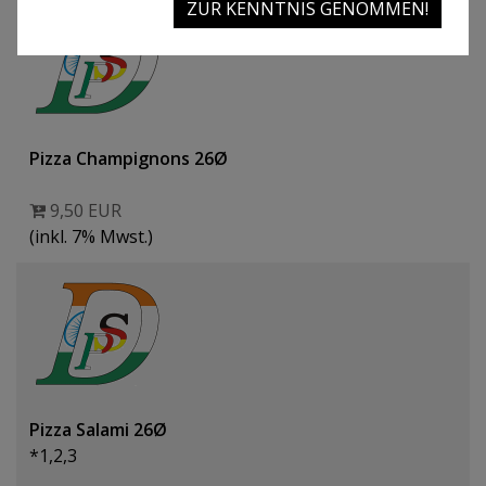
ZUR KENNTNIS GENOMMEN!
Pizza Champignons 26Ø
9,50 EUR
(inkl. 7% Mwst.)
Pizza Salami 26Ø
*1,2,3