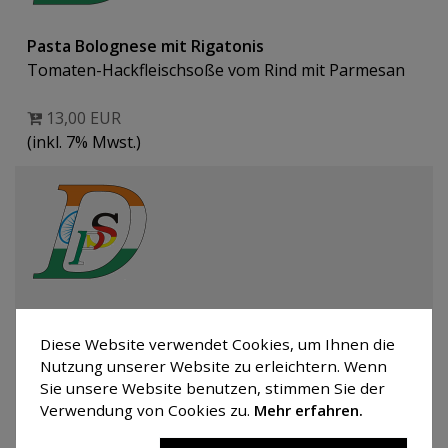
Pasta Bolognese mit Rigatonis
Tomaten-Hackfleischsoße vom Rind mit Parmesan
13,00 EUR
(inkl. 7% Mwst.)
Pasta Napoli mit Rigatonis
Tomatensoße mit Parmesan
Diese Website verwendet Cookies, um Ihnen die
Nutzung unserer Website zu erleichtern. Wenn
Sie unsere Website benutzen, stimmen Sie der
11,00 EUR
Verwendung von Cookies zu.
Mehr erfahren.
(inkl. 7% Mwst.)