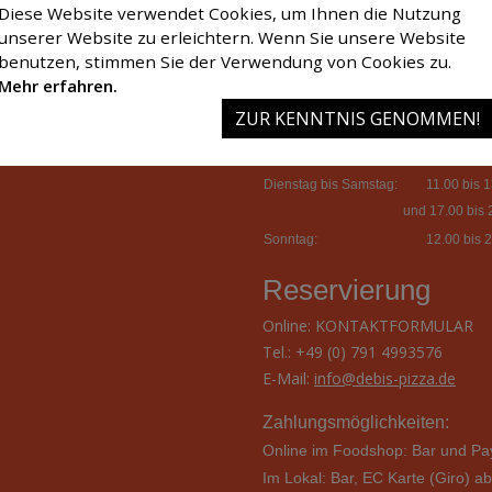
Diese Website verwendet Cookies, um Ihnen die Nutzung
Öffnungszeiten
unserer Website zu erleichtern. Wenn Sie unsere Website
Dienstag bis Samstag:
11.00 bis 1
benutzen, stimmen Sie der Verwendung von Cookies zu.
und 17.00 bis 
Mehr erfahren.
Sonntag:
12.00 bis 2
ZUR KENNTNIS GENOMMEN!
Montag:
Ruhetag
Küchenzeiten/Bestella
Dienstag bis Samstag:
11.00 bis 13
und 17.00 bis 
Sonntag:
12.00 bis 2
Reservierung
Online:
KONTAKTFORMULAR
Tel.: +49 (0) 791 4993576
E-Mail:
info@debis-pizza.de
Zahlungsmöglichkeiten:
Online im Foodshop: Bar und Pa
Im Lokal: Bar,
EC Karte (Giro) a