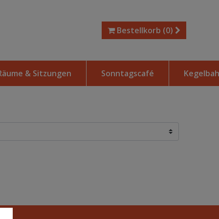
Bestellkorb
(0)
Räume & Sitzungen
Sonntagscafé
Kegelba