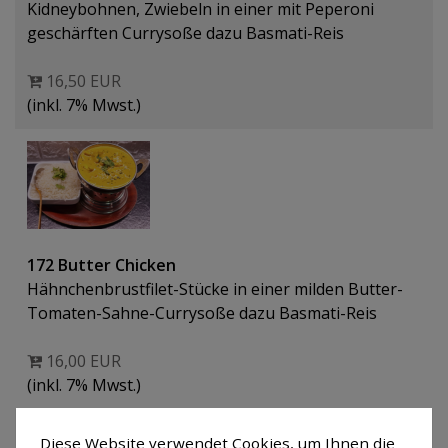
Kidneybohnen, Zwiebeln in einer mit Peperoni
geschärften Currysoße dazu Basmati-Reis
16,50 EUR
(inkl. 7% Mwst.)
172 Butter Chicken
Hähnchenbrustfilet-Stücke in einer milden Butter-
Tomaten-Sahne-Currysoße dazu Basmati-Reis
16,00 EUR
(inkl. 7% Mwst.)
Diese Website verwendet Cookies, um Ihnen die