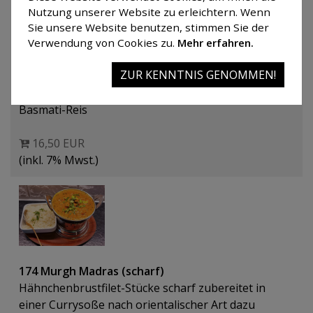
Nutzung unserer Website zu erleichtern. Wenn
Sie unsere Website benutzen, stimmen Sie der
Verwendung von Cookies zu.
Mehr erfahren.
173 Mango Chicken Curry
ZUR KENNTNIS GENOMMEN!
Hähnchenbrustfilet-Stücke in einer milden Mango-
Sahne-Currysoße mit Kokosnuss-Raspeln dazu
Basmati-Reis
16,50 EUR
(inkl. 7% Mwst.)
174 Murgh Madras (scharf)
Hähnchenbrustfilet-Stücke scharf zubereitet in
einer Currysoße nach orientalischer Art dazu