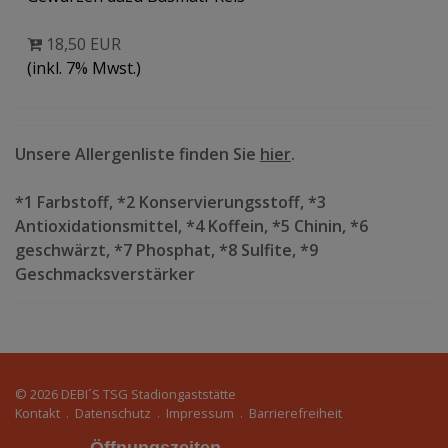
18,50 EUR
(inkl. 7% Mwst.)
Unsere Allergenliste finden Sie
hier
.
*1 Farbstoff, *2 Konservierungsstoff, *3
Antioxidationsmittel, *4 Koffein, *5 Chinin, *6
geschwärzt, *7 Phosphat, *8 Sulfite, *9
Geschmacksverstärker
© 2026
DEBI´S TSG Stadiongaststätte
Kontakt
.
Datenschutz
.
Impressum
.
Barrierefreiheit