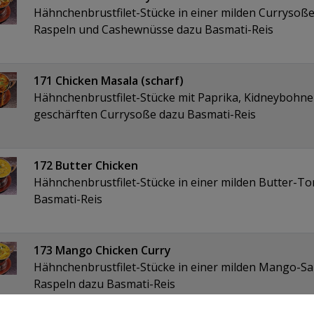
Hähnchenbrustfilet-Stücke in einer milden Currysoße
Raspeln und Cashewnüsse dazu Basmati-Reis
171 Chicken Masala (scharf)
Hähnchenbrustfilet-Stücke mit Paprika, Kidneybohnen
geschärften Currysoße dazu Basmati-Reis
172 Butter Chicken
Hähnchenbrustfilet-Stücke in einer milden Butter-
Basmati-Reis
173 Mango Chicken Curry
Hähnchenbrustfilet-Stücke in einer milden Mango-S
Raspeln dazu Basmati-Reis