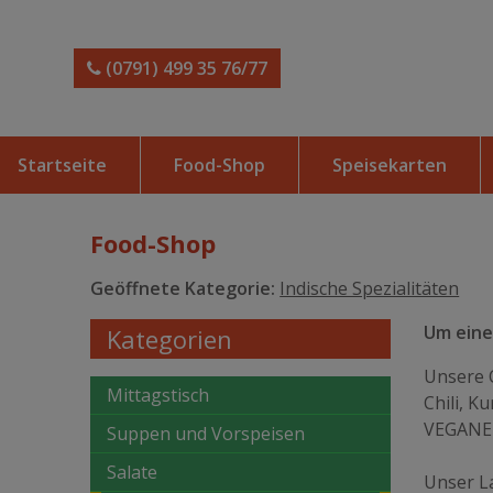
(0791) 499 35 76/77
Startseite
Food-Shop
Speisekarten
Food-Shop
Geöffnete Kategorie:
Indische Spezialitäten
Um einen
Kategorien
Unsere 
Mittagstisch
Chili, K
VEGANE G
Suppen und Vorspeisen
Salate
Unser La