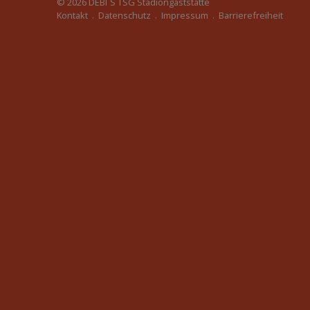
© 2026
DEBI´S TSG Stadiongaststätte
Kontakt
.
Datenschutz
.
Impressum
.
Barrierefreiheit