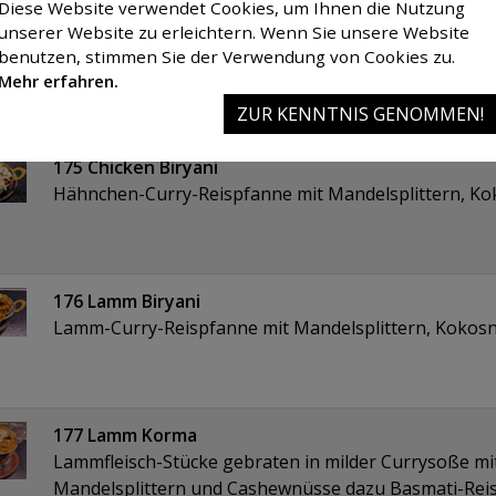
Diese Website verwendet Cookies, um Ihnen die Nutzung
unserer Website zu erleichtern. Wenn Sie unsere Website
174 Murgh Madras (scharf)
benutzen, stimmen Sie der Verwendung von Cookies zu.
Hähnchenbrustfilet-Stücke scharf zubereitet in einer
Mehr erfahren.
dazu Basmati-Reis
ZUR KENNTNIS GENOMMEN!
175 Chicken Biryani
Hähnchen-Curry-Reispfanne mit Mandelsplittern, K
176 Lamm Biryani
Lamm-Curry-Reispfanne mit Mandelsplittern, Kokos
177 Lamm Korma
Lammfleisch-Stücke gebraten in milder Currysoße m
Mandelsplittern und Cashewnüsse dazu Basmati-Rei