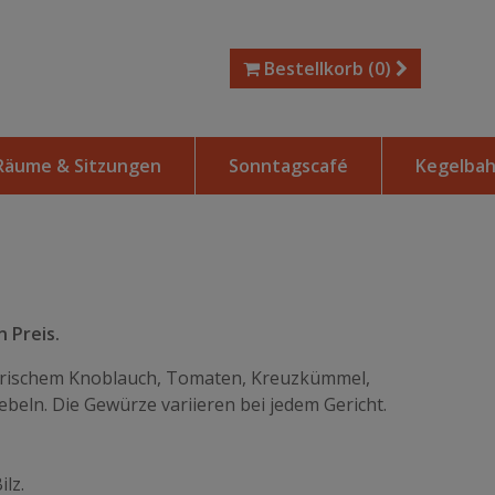
Bestellkorb
(0)
Räume & Sitzungen
Sonntagscafé
Kegelba
 Preis.
 frischem Knoblauch, Tomaten, Kreuzkümmel,
beln. Die Gewürze variieren bei jedem Gericht.
lz.