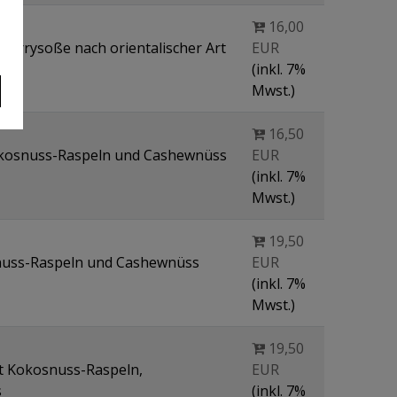
16,00
 Currysoße nach orientalischer Art
EUR
(inkl. 7%
Mwst.)
16,50
okosnuss-Raspeln und Cashewnüss
EUR
(inkl. 7%
Mwst.)
19,50
nuss-Raspeln und Cashewnüss
EUR
(inkl. 7%
Mwst.)
19,50
it Kokosnuss-Raspeln,
EUR
s
(inkl. 7%