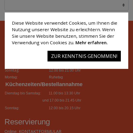
Diese Website verwendet Cookies, um Ihnen die
Nutzung unserer Website zu erleichtern. Wenn
© 2026
DEBI´S TSG Stadiongaststätte
Sie unsere Website benutzen, stimmen Sie der
Kontakt
.
Datenschutz
.
Impressum
.
Barrierefreiheit
Verwendung von Cookies zu.
Mehr erfahren.
Öffnungszeiten
ZUR KENNTNIS GENOMMEN!
Dienstag bis Samstag:
11.00 bis 14.00 Uhr
und 17.00 bis 22.30 Uhr
Sonntag:
12.00 bis 21.00 Uhr
Montag:
Ruhetag
Küchenzeiten/Bestellannahme
Dienstag bis Samstag:
11.00 bis 13.30 Uhr
und 17.00 bis 21.45 Uhr
Sonntag:
12.00 bis 20.15 Uhr
Reservierung
Online:
KONTAKTFORMULAR