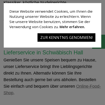
Klassiker, köstliche Nudelgerichte
sowie vegetarische und vegane Gerichte.
Diese Website verwendet Cookies, um Ihnen die
Nutzung unserer Website zu erleichtern. Wenn
Jeden Sonntag verwöhnen wir Sie außerdem mit
Sie unsere Website benutzen, stimmen Sie der
hausgemachten Kuchen und Torten aus unserer
Verwendung von Cookies zu.
Mehr erfahren.
Kuchentheke – frisch zubereitet von unserem
ZUR KENNTNIS GENOMMEN!
Konditor.
Lieferservice in Schwäbisch Hall
Genießen Sie unsere Speisen bequem zu Hause,
unser Lieferservice bringt Ihre Lieblingsgerichte
direkt zu Ihnen. Alternativ können Sie Ihre
Bestellung auch gerne bei uns abholen. Bestellen
Sie einfach und bequem über unseren
Online-Food-
Shop
.