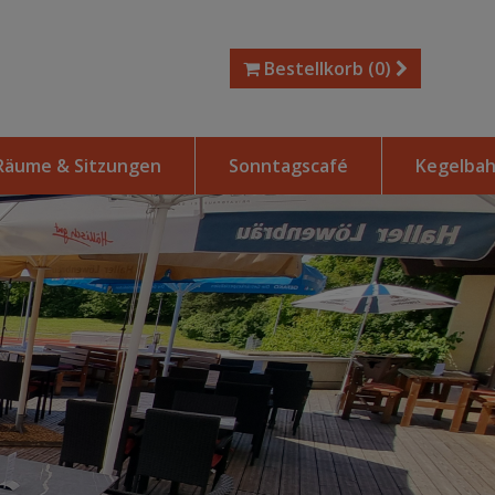
Bestellkorb
(0)
Räume & Sitzungen
Sonntagscafé
Kegelba