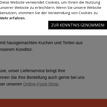
hre Feierlichkeiten/Sitzungen sowie einer eigenen
Diese Website verwendet Cookies, um Ihnen die Nutzung
unserer Website zu erleichtern. Wenn Sie unsere Website
benutzen, stimmen Sie der Verwendung von Cookies zu.
Mehr erfahren.
swahl für jeden Geschmack: Freuen Sie sich auf
ZUR KENNTNIS GENOMMEN!
a, schwäbische Klassiker, köstliche Nudelgerichte
mit hausgemachten Kuchen und Torten aus
unserem Konditor.
, unser Lieferservice bringt Ihre
können Sie Ihre Bestellung auch gerne bei uns
über unseren
Online-Food-Shop
.