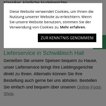
Klassiker, köstliche Nudelgerichte
sowie vegetarische und vegane Gerichte.
Diese Website verwendet Cookies, um Ihnen die
Nutzung unserer Website zu erleichtern. Wenn
Jeden Sonntag verwöhnen wir Sie außerdem mit
Sie unsere Website benutzen, stimmen Sie der
hausgemachten Kuchen und Torten aus unserer
Verwendung von Cookies zu.
Mehr erfahren.
Kuchentheke – frisch zubereitet von unserem
ZUR KENNTNIS GENOMMEN!
Konditor.
Lieferservice in Schwäbisch Hall
Genießen Sie unsere Speisen bequem zu Hause,
unser Lieferservice bringt Ihre Lieblingsgerichte
direkt zu Ihnen. Alternativ können Sie Ihre
Bestellung auch gerne bei uns abholen. Bestellen
Sie einfach und bequem über unseren
Online-Food-
Shop
.