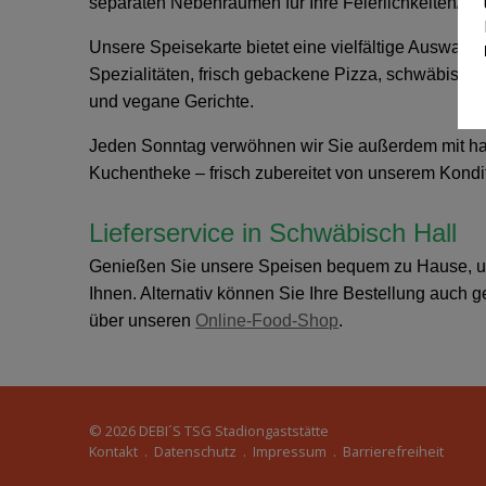
separaten Nebenräumen für Ihre Feierlichkeiten/Si
Unsere Speisekarte bietet eine vielfältige Auswahl
Spezialitäten, frisch gebackene Pizza, schwäbische
und vegane Gerichte.
Jeden Sonntag verwöhnen wir Sie außerdem mit h
Kuchentheke – frisch zubereitet von unserem Kondit
Lieferservice in Schwäbisch Hall
Genießen Sie unsere Speisen bequem zu Hause, unser
Ihnen. Alternativ können Sie Ihre Bestellung auch 
über unseren
Online-Food-Shop
.
© 2026
DEBI´S TSG Stadiongaststätte
Kontakt
.
Datenschutz
.
Impressum
.
Barrierefreiheit