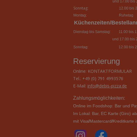
und 17.00 bis 
Sonntag:
12.00 bis 2
Montag:
Ruhetag
Küchenzeiten/Bestella
Dienstag bis Samstag:
11.00 bis 13
und 17.00 bis 
Sonntag:
12.00 bis 2
Reservierung
Online:
KONTAKTFORMULAR
Tel.: +49 (0) 791 4993576
E-Mail:
info@debis-pizza.de
Zahlungsmöglichkeiten:
Online im Foodshop: Bar und Pa
Im Lokal: Bar,
EC Karte (Giro) a
mit Visa
/
Mastercard
/
Kreditkarte
i