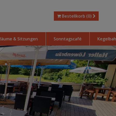
Bestellkorb
(0)
Räume & Sitzungen
Sonntagscafé
Kegelba