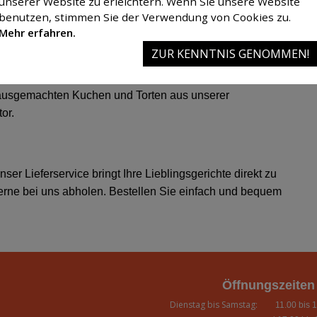
unserer Website zu erleichtern. Wenn Sie unsere Website
tzungen sowie einer eigenen Kegelbahn.
benutzen, stimmen Sie der Verwendung von Cookies zu.
 für jeden Geschmack: Freuen Sie sich auf indische
Mehr erfahren.
 Klassiker, köstliche Nudelgerichte sowie vegetarische
ZUR KENNTNIS GENOMMEN!
ausgemachten Kuchen und Torten aus unserer
or.
 Lieferservice bringt Ihre Lieblingsgerichte direkt zu
gerne bei uns abholen. Bestellen Sie einfach und bequem
Öffnungszeiten
Dienstag bis Samstag:
11.00 bis 1