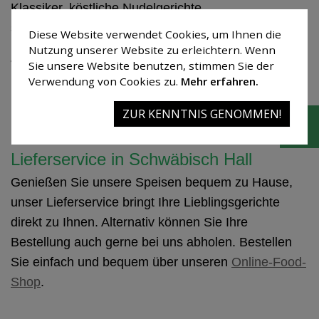
Klassiker, köstliche Nudelgerichte
sowie vegetarische und vegane Gerichte.
Diese Website verwendet Cookies, um Ihnen die
Nutzung unserer Website zu erleichtern. Wenn
Jeden Sonntag verwöhnen wir Sie außerdem mit
Sie unsere Website benutzen, stimmen Sie der
hausgemachten Kuchen und Torten aus unserer
Verwendung von Cookies zu.
Mehr erfahren.
Kuchentheke – frisch zubereitet von unserem
ZUR KENNTNIS GENOMMEN!
Konditor.
Lieferservice in Schwäbisch Hall
Genießen Sie unsere Speisen bequem zu Hause,
unser Lieferservice bringt Ihre Lieblingsgerichte
direkt zu Ihnen. Alternativ können Sie Ihre
Bestellung auch gerne bei uns abholen. Bestellen
Sie einfach und bequem über unseren
Online-Food-
Shop
.