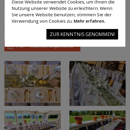
Diese Website verwendet Cookies, um Ihnen die
wir unser Haus bei entsprechender Arrangement-
Nutzung unserer Website zu erleichtern. Wenn
Buchung auch außerhalb unserer regulären
Sie unsere Website benutzen, stimmen Sie der
Öffnungszeiten.
Verwendung von Cookies zu.
Mehr erfahren.
Weitere Informationen zu unseren Angeboten finden
ZUR KENNTNIS GENOMMEN!
Sie in unseren Trauerarrangements.
PDF Trauerarrangements