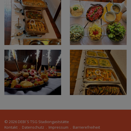
© 2026
DEBI´S TSG Stadiongaststätte
Kontakt
.
Datenschutz
.
Impressum
.
Barrierefreiheit