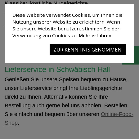
Klassiker, köstliche Nudelgerichte
sowie vegetarische und vegane Gerichte.
Diese Website verwendet Cookies, um Ihnen die
Nutzung unserer Website zu erleichtern. Wenn
Jeden Sonntag verwöhnen wir Sie außerdem mit
Sie unsere Website benutzen, stimmen Sie der
hausgemachten Kuchen und Torten aus unserer
Verwendung von Cookies zu.
Mehr erfahren.
Kuchentheke – frisch zubereitet von unserem
ZUR KENNTNIS GENOMMEN!
Konditor.
Lieferservice in Schwäbisch Hall
Genießen Sie unsere Speisen bequem zu Hause,
unser Lieferservice bringt Ihre Lieblingsgerichte
direkt zu Ihnen. Alternativ können Sie Ihre
Bestellung auch gerne bei uns abholen. Bestellen
Sie einfach und bequem über unseren
Online-Food-
Shop
.