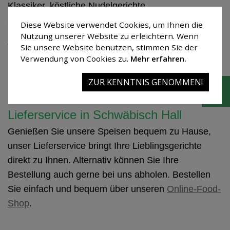
Klassiker, köstliche Nudelgerichte
sowie vegetarische und vegane Gerichte.
Diese Website verwendet Cookies, um Ihnen die
Nutzung unserer Website zu erleichtern. Wenn
Jeden Sonntag verwöhnen wir Sie außerdem mit
Sie unsere Website benutzen, stimmen Sie der
hausgemachten Kuchen und Torten aus unserer
Verwendung von Cookies zu.
Mehr erfahren.
Kuchentheke – frisch zubereitet von unserem
ZUR KENNTNIS GENOMMEN!
Konditor.
Lieferservice in Schwäbisch Hall
Genießen Sie unsere Speisen bequem zu Hause,
unser Lieferservice bringt Ihre Lieblingsgerichte
direkt zu Ihnen. Alternativ können Sie Ihre
Bestellung auch gerne bei uns abholen. Bestellen
Sie einfach und bequem über unseren
Online-Food-
Shop
.