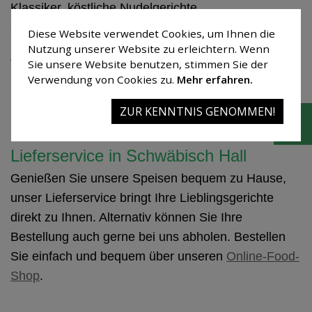
Klassiker, köstliche Nudelgerichte
sowie vegetarische und vegane Gerichte.
Diese Website verwendet Cookies, um Ihnen die
Nutzung unserer Website zu erleichtern. Wenn
Jeden Sonntag verwöhnen wir Sie außerdem mit
Sie unsere Website benutzen, stimmen Sie der
hausgemachten Kuchen und Torten aus unserer
Verwendung von Cookies zu.
Mehr erfahren.
Kuchentheke – frisch zubereitet von unserem
ZUR KENNTNIS GENOMMEN!
Konditor.
Lieferservice in Schwäbisch Hall
Genießen Sie unsere Speisen bequem zu Hause,
unser Lieferservice bringt Ihre Lieblingsgerichte
direkt zu Ihnen. Alternativ können Sie Ihre
Bestellung auch gerne bei uns abholen. Bestellen
Sie einfach und bequem über unseren
Online-Food-
Shop
.