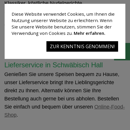
Klassiker, köstliche Nudelgerichte
sowie vegetarische und vegane Gerichte.
Diese Website verwendet Cookies, um Ihnen die
Nutzung unserer Website zu erleichtern. Wenn
Jeden Sonntag verwöhnen wir Sie außerdem mit
Sie unsere Website benutzen, stimmen Sie der
hausgemachten Kuchen und Torten aus unserer
Verwendung von Cookies zu.
Mehr erfahren.
Kuchentheke – frisch zubereitet von unserem
ZUR KENNTNIS GENOMMEN!
Konditor.
Lieferservice in Schwäbisch Hall
Genießen Sie unsere Speisen bequem zu Hause,
unser Lieferservice bringt Ihre Lieblingsgerichte
direkt zu Ihnen. Alternativ können Sie Ihre
Bestellung auch gerne bei uns abholen. Bestellen
Sie einfach und bequem über unseren
Online-Food-
Shop
.