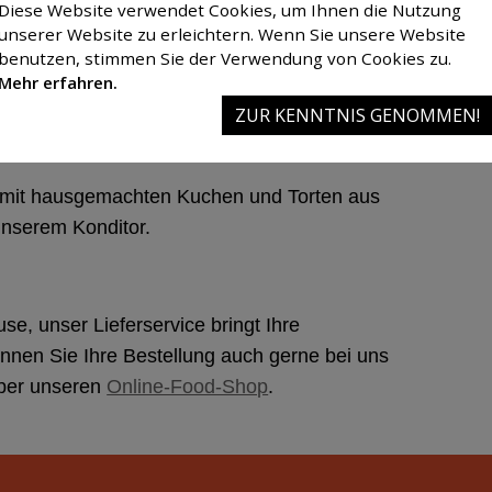
hre Feierlichkeiten/Sitzungen sowie einer eigenen
Diese Website verwendet Cookies, um Ihnen die Nutzung
unserer Website zu erleichtern. Wenn Sie unsere Website
benutzen, stimmen Sie der Verwendung von Cookies zu.
Mehr erfahren.
swahl für jeden Geschmack: Freuen Sie sich auf
ZUR KENNTNIS GENOMMEN!
a, schwäbische Klassiker, köstliche Nudelgerichte
mit hausgemachten Kuchen und Torten aus
unserem Konditor.
, unser Lieferservice bringt Ihre
können Sie Ihre Bestellung auch gerne bei uns
über unseren
Online-Food-Shop
.