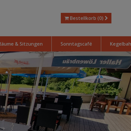
Bestellkorb
(0)
Räume & Sitzungen
Sonntagscafé
Kegelba